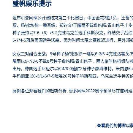
盛帆娱乐提示
温布尔登网球公开赛结束第三个比赛日，中国金花3胜1负，王蔷的
蕴、杨钊煊/徐一璠晋级，郑钦文/王曦雨不敌詹皓晴/青山修子止
种子张帅以7-6（6）/6-2完胜乌克兰选手科斯秋克，终结交手
5-7/4-5落后英国选手沃森，因为时间太晚比赛推迟进行，另外
女双三对组合出战，9号种子杨钊煊/徐一璠以6-3/6-4完胜洛霍芙/
曦雨以5-7/3-6不敌8号种子詹皓晴/青山修子，两人临时搭档
出局，德国选手尼迈尔以6-4/6-0速胜2号种子康塔维特，米内恩6
手玛丽亚以6-3/1-6/7-5险胜26号种子科斯蒂亚，乌克兰选手特苏伦科
感谢各位观看我们的趋势分析, 更多网球2022赛季预测尽在盛帆
查看我们的博客以