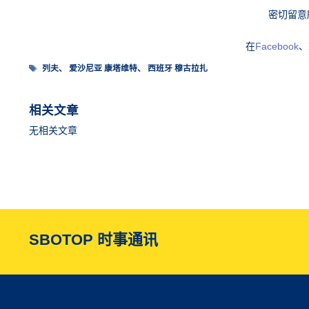
密切留意
在
Facebook
、
标
列夫
、
爱沙尼亚 康塔维特
、
西班牙 穆古拉扎
签
相关文章
无相关文章
SBOTOP 时事通讯