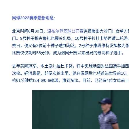
网球2022赛季最新消息
:
北京时间6月30日，
温布尔登网球公开赛
连续爆出大冷门！女单方
门。9号种子穆古鲁扎也爆冷出局，10号种子拉杜卡努再遭二轮
赛日，便又有3位前十种子遭到淘汰。2号种子康塔维特发挥极为惨淡
比赛仅仅耗时58分钟，成为温网开赛以来出局的最高种子选手。
去年美网冠军、本土宠儿拉杜卡努，在中央球场面对法国选手加西亚，
次轮。好消息是，即便次轮出局，她在温网后也将首进世界前10
抗61分钟后以4-6/0-6输球，遭到淘汰。目前，已经有4位女单前