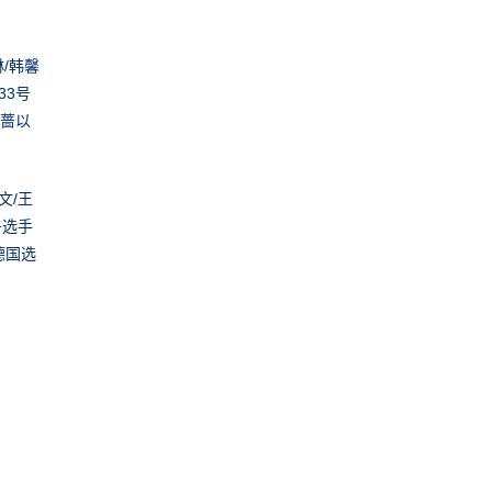
/韩馨
33号
王蔷以
文/王
子选手
德国选