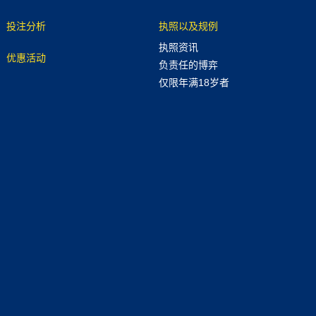
投注分析
执照以及规例
执照资讯
优惠活动
负责任的博弈
仅限年满18岁者