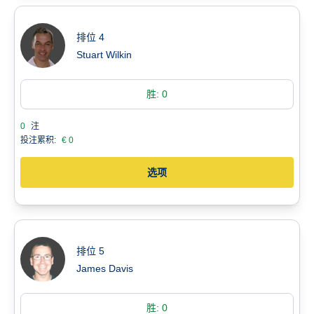
排位 4
Stuart Wilkin
胜: 0
0
注
投注累积:
€ 0
选项
排位 5
James Davis
胜: 0