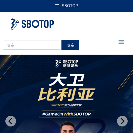
跳
SBOTOP
至
内
容
菜
Search
for:
单