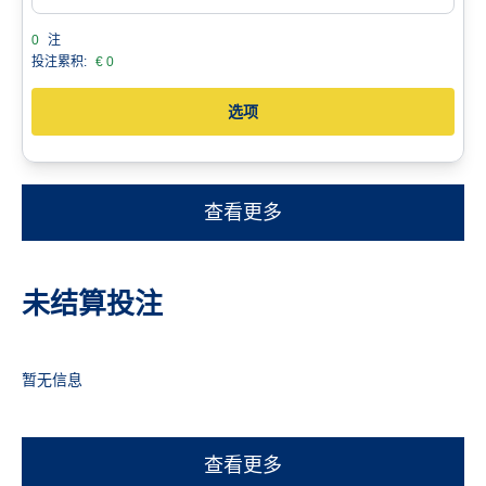
0
注
投注累积:
€ 0
选项
查看更多
未结算投注
暂无信息
查看更多