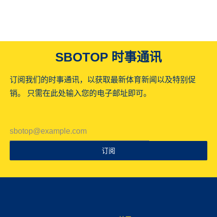
SBOTOP 时事通讯
订阅我们的时事通讯，以获取最新体育新闻以及特别促
销。 只需在此处输入您的电子邮址即可。
订阅