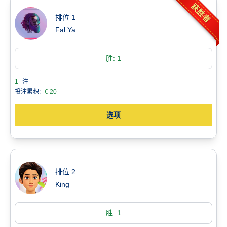
获胜者
排位 1
Fal Ya
胜: 1
1
注
投注累积:
€ 20
选项
排位 2
King
胜: 1