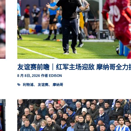
友谊赛前瞻｜红军主场迎敌 摩纳哥全力
8 月 8日, 2026
作者
EDI5ON
标
利物浦
、
友谊赛
、
摩纳哥
签