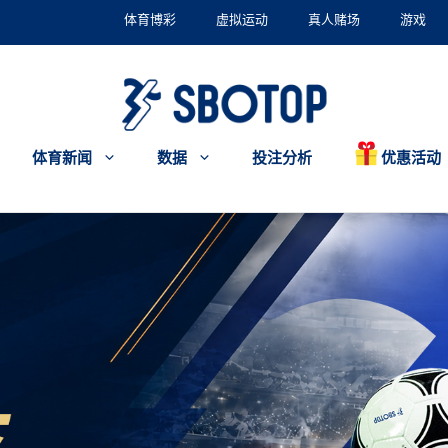
体育博彩
虚拟运动
真人赌场
游戏
优惠活动
体育新闻
数据
投注分析