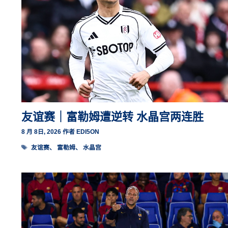
友谊赛｜富勒姆遭逆转 水晶宫两连胜
8 月 8日, 2026
作者
EDI5ON
标
友谊赛
、
富勒姆
、
水晶宫
签