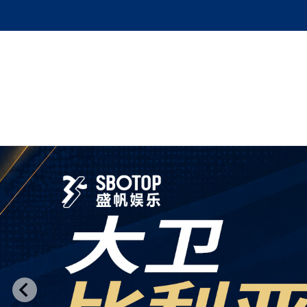
跳
至
内
容