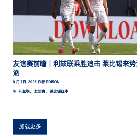
友谊赛前瞻｜利兹联乘胜追击 莱比锡来势
汹
8 月 7日, 2026
作者
EDI5ON
标
利兹联
、
友谊赛
、
莱比锡红牛
签
加载更多