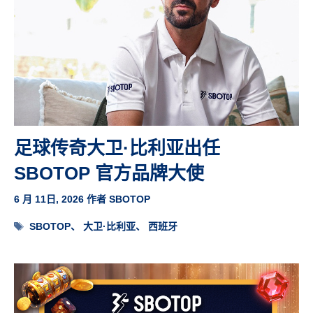
足球传奇大卫·比利亚出任
SBOTOP 官方品牌大使
6 月 11日, 2026
作者
SBOTOP
标
SBOTOP
、
大卫·比利亚
、
西班牙
签