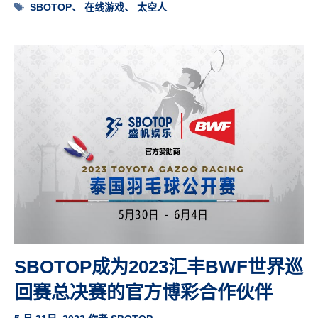
标
SBOTOP
、
在线游戏
、
太空人
签
SBOTOP成为2023汇丰BWF世界巡
回赛总决赛的官方博彩合作伙伴