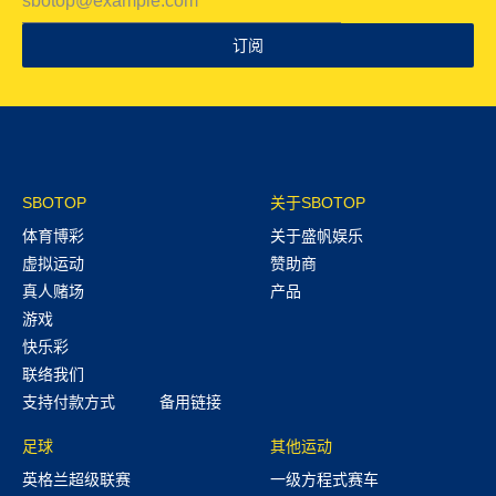
订阅
SBOTOP
关于SBOTOP
体育博彩
关于盛帆娱乐
虚拟运动
赞助商
真人赌场
产品
游戏
快乐彩
联络我们
支持付款方式
备用链接
足球
其他运动
英格兰超级联赛
一级方程式赛车