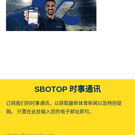
SBOTOP 时事通讯
订阅我们的时事通讯，以获取最新体育新闻以及特别促
销。 只需在此处输入您的电子邮址即可。