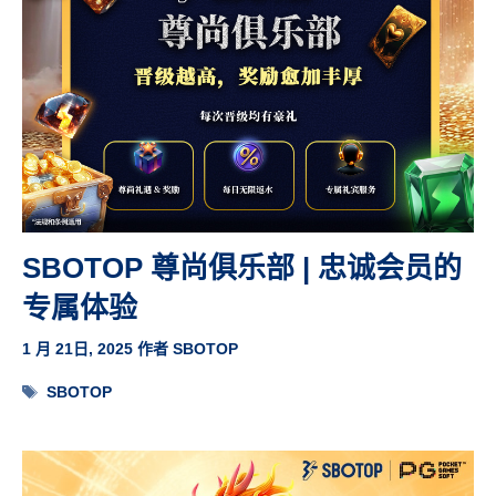
SBOTOP 尊尚俱乐部 | 忠诚会员的
专属体验
1 月 21日, 2025
作者
SBOTOP
标
SBOTOP
签