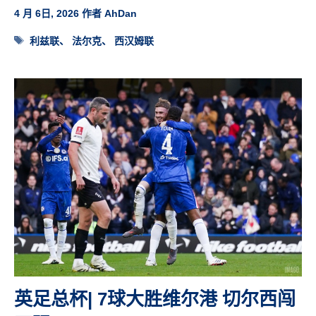
4 月 6日, 2026
作者
AhDan
标
利兹联
、
法尔克
、
西汉姆联
签
英足总杯| 7球大胜维尔港 切尔西闯