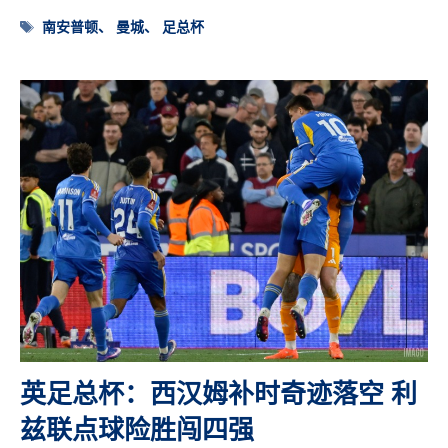
标
南安普顿
、
曼城
、
足总杯
签
英足总杯：西汉姆补时奇迹落空 利
兹联点球险胜闯四强