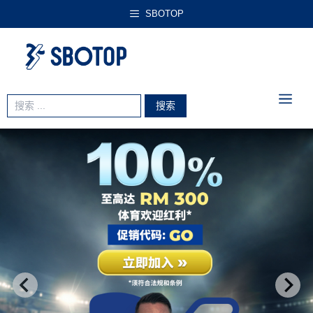
跳
SBOTOP
至
内
容
菜
Search
for:
单