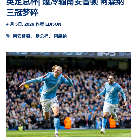
英足总杯| 爆冷输南安普顿 阿森纳
三冠梦碎
4 月 5日, 2026
作者
EDI5ON
标
南安普顿
、
足总杯
、
阿森纳
签