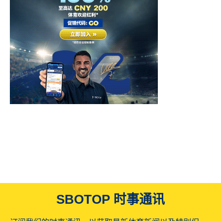
SBOTOP 时事通讯