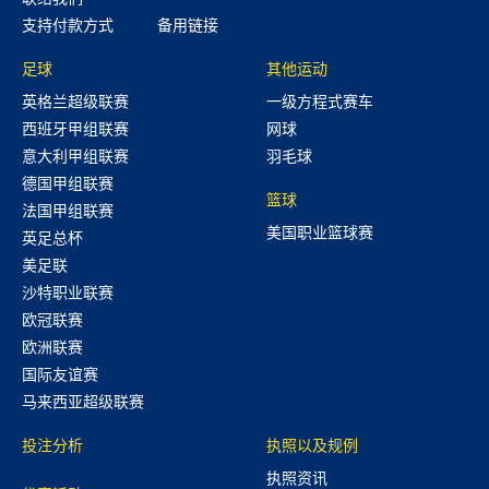
支持付款方式
备用链接
足球
其他运动
英格兰超级联赛
一级方程式赛车
西班牙甲组联赛
网球
意大利甲组联赛
羽毛球
德国甲组联赛
篮球
法国甲组联赛
美国职业篮球赛
英足总杯
美足联
沙特职业联赛
欧冠联赛
欧洲联赛
国际友谊赛
马来西亚超级联赛
投注分析
执照以及规例
执照资讯