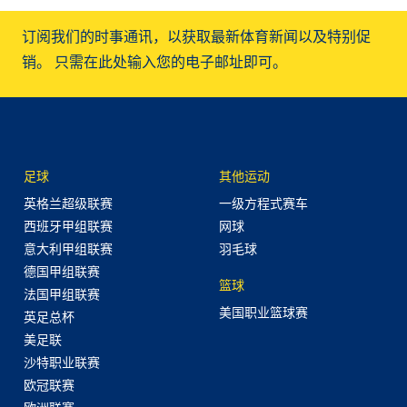
订阅我们的时事通讯，以获取最新体育新闻以及特别促
销。 只需在此处输入您的电子邮址即可。
足球
其他运动
英格兰超级联赛
一级方程式赛车
西班牙甲组联赛
网球
意大利甲组联赛
羽毛球
德国甲组联赛
篮球
法国甲组联赛
美国职业篮球赛
英足总杯
美足联
沙特职业联赛
欧冠联赛