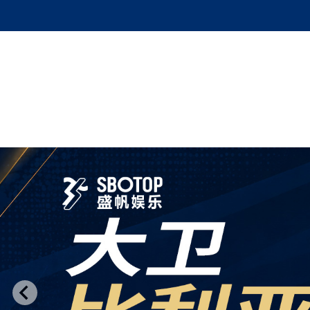
跳
至
内
容