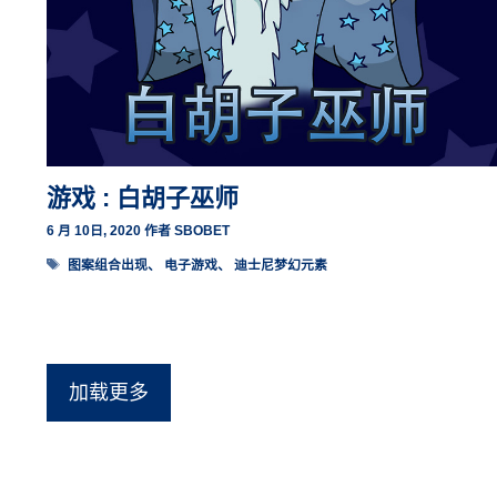
游戏 : 白胡子巫师
6 月 10日, 2020
作者
SBOBET
标
图案组合出现
、
电子游戏
、
迪士尼梦幻元素
签
加载更多