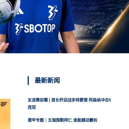
最新新闻
友谊赛前瞻 | 酋长杯迎战多特蒙德 阿森纳冲击5
连冠
德甲专题｜五强围剿拜仁 谁能撼动霸权