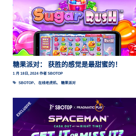
糖果派对： 获胜的感觉是最甜蜜的！
1 月 18日, 2024
作者
SBOTOP
标
SBOTOP
、
在线老虎机
、
糖果派对
签