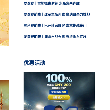
友谊赛｜富勒姆遭逆转 水晶宫两连胜
友谊赛前瞻｜红军主场迎敌 摩纳哥全力挑战
三角赛前瞻｜巴萨续磨阵容 森林挑战豪门
友谊赛前瞻｜海鸥再战强敌 野狼渐入佳境
优惠活动