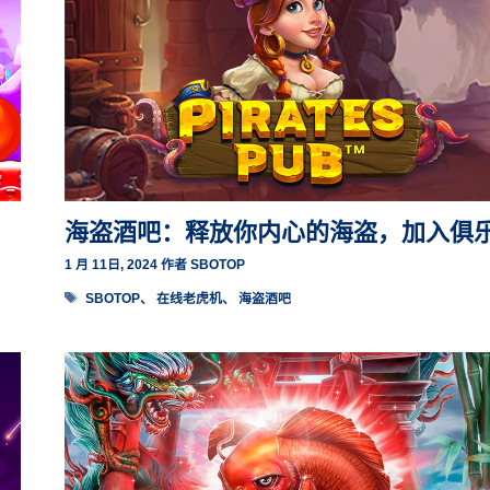
海盗酒吧：释放你内心的海盗，加入俱
1 月 11日, 2024
作者
SBOTOP
标
SBOTOP
、
在线老虎机
、
海盗酒吧
签