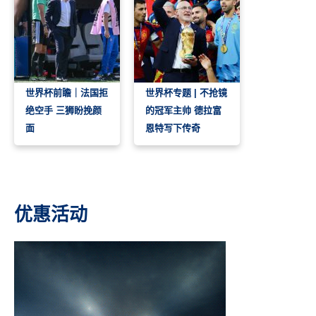
世界杯前瞻｜法国拒
世界杯专题 | 不抢镜
绝空手 三狮盼挽颜
的冠军主帅 德拉富
面
恩特写下传奇
优惠活动