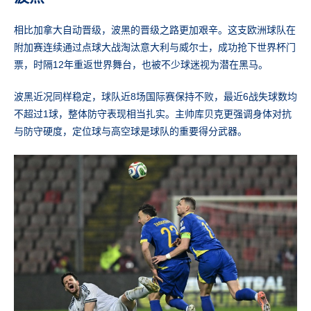
相比加拿大自动晋级，波黑的晋级之路更加艰辛。这支欧洲球队在
附加赛连续通过点球大战淘汰意大利与威尔士，成功抢下世界杯门
票，时隔12年重返世界舞台，也被不少球迷视为潜在黑马。
波黑近况同样稳定，球队近8场国际赛保持不败，最近6战失球数均
不超过1球，整体防守表现相当扎实。主帅库贝克更强调身体对抗
与防守硬度，定位球与高空球是球队的重要得分武器。