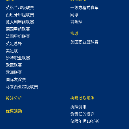
英格兰超级联赛
一级方程式赛车
西班牙甲组联赛
网球
意大利甲组联赛
羽毛球
德国甲组联赛
篮球
法国甲组联赛
美国职业篮球赛
英足总杯
美足联
沙特职业联赛
欧冠联赛
欧洲联赛
国际友谊赛
马来西亚超级联赛
投注分析
执照以及规例
执照资讯
优惠活动
负责任的博弈
仅限年满18岁者