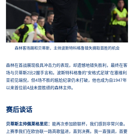
森林客场踢和贝蒂斯，主帅波斯特科格鲁错失摘取首胜的机会
森林在首战展现极具冲击力的表现，却遗憾地错失胜利，最终在客
场与贝蒂斯2比2握手言和。波斯特科格鲁的“安格式足球”在塞维利
亚初见端倪，但4场不胜的尴尬纪录仍未打破，他也成为自1947年
以来首位前4战未尝胜绩的森林主帅。
赛后谈话
贝蒂斯主帅佩莱格里尼：
能再次参加欧联杯，我们感到非常兴奋。
上赛季我们在欧协联一路高歌猛进，直到决赛。我一直强调，首要