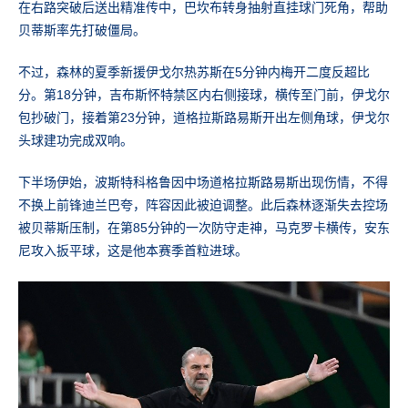
在右路突破后送出精准传中，巴坎布转身抽射直挂球门死角，帮助
贝蒂斯率先打破僵局。
不过，森林的夏季新援伊戈尔热苏斯在5分钟内梅开二度反超比
分。第18分钟，吉布斯怀特禁区内右侧接球，横传至门前，伊戈尔
包抄破门，接着第23分钟，道格拉斯路易斯开出左侧角球，伊戈尔
头球建功完成双响。
下半场伊始，波斯特科格鲁因中场道格拉斯路易斯出现伤情，不得
不换上前锋迪兰巴夸，阵容因此被迫调整。此后森林逐渐失去控场
被贝蒂斯压制，在第85分钟的一次防守走神，马克罗卡横传，安东
尼攻入扳平球，这是他本赛季首粒进球。