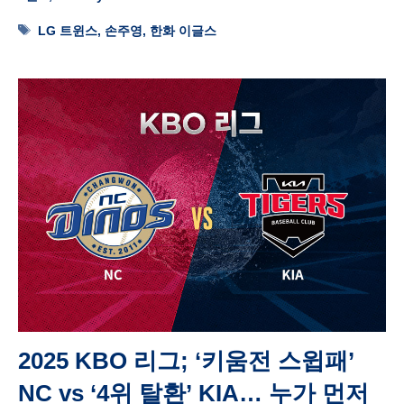
Tags
LG 트윈스
,
손주영
,
한화 이글스
2025 KBO 리그; ‘키움전 스윕패’
NC vs ‘4위 탈환’ KIA… 누가 먼저