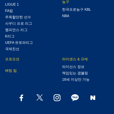
농구
LIGUE 1
한국프로농구 KBL
FA컵
NBA
주목할만한 선수
사우디 프로 리그
챔피언스 리그
K리그
UEFA 유로파리그
국제친선
프로모션
라이센스 & 규제
라이선스 정보
베팅 팁
책임있는 갬블링
18세 이상만 가능