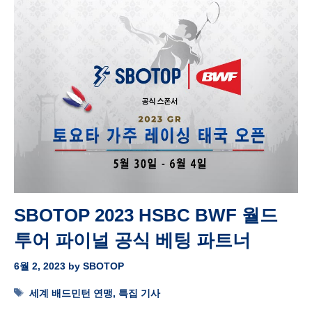
SBOTOP 2023 HSBC BWF 월드
투어 파이널 공식 베팅 파트너
6월 2, 2023
by
SBOTOP
Tags
세계 배드민턴 연맹
,
특집 기사