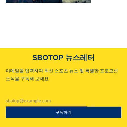
SBOTOP 뉴스레터
이메일을 입력하여 최신 스포츠 뉴스 및 특별한 프로모션
소식을 구독해 보세요
구독하기