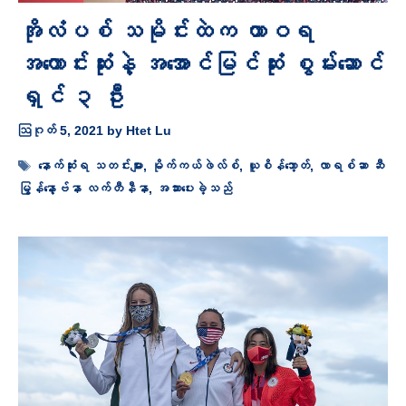
အိုလံပစ် သမိုင်းထဲက ထာဝရ
အကောင်းဆုံးနဲ့ အအောင်မြင်ဆုံး စွမ်းဆောင်
ရှင် ၃ ဦး
ဩဂုတ် 5, 2021
by
Htet Lu
Tags
နောက်ဆုံးရ သတင်းများ
,
မိုက်ကယ်ဖဲလ်စ်
,
ယူစိန်ဘော့တ်
,
လာရစ်ဆာ ဆီ
မြွန်နော့ဗ်နာ လက်တီနီနာ
,
အသားပေးခဲ့သည်