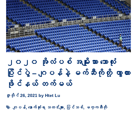
၂၀၂၀ အိုလံပစ် အမျိုးသား ဘောလုံး
ပြိုင်ပွဲ – ဂျပန်နဲ့ မက်ဆီကိုတို့ ကွာတား
ဖိုင်နယ် တက်မယ်
ဇူလိုင် 26, 2021
by
Htet Lu
Tags
ဂျပန်
,
နောက်ဆုံးရ သတင်းများ
,
ပြင်သစ်
,
မက္ကဆီကို