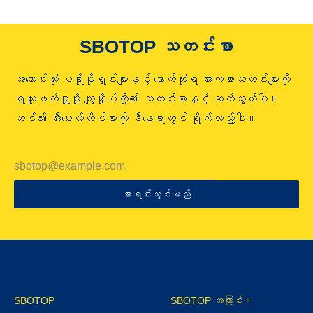
SBOTOP သတင်းစာ
အကောင်းဆုံး ပရိုမိုးရှင်းများနှင့် နောက်ဆုံးရ အားကစားသတင်းများကို
ရယူဖတ်ရှုဖို့ ကျွနိုပ်တို့၏ သတင်းစာနှင့် ဆက်သွယ်ပါ။
သင်၏ အီးမေးလ်လိပ်စာကို ဒီနေရာတွင် ရိုက်ထည့်ပါ။
စာရင်းသွင်းမည်
SBOTOP
SBOTOP အကြာင်း။