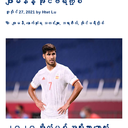
ဂျာမနီနဲ့ အိုင်ဗရီကို့စ်
ဇူလိုင် 27, 2021
by
Htet Lu
Tags
ဂျာမနီ
,
နောက်ဆုံးရ သတင်းများ
,
ဘရာဇီးလ်
,
အိုင်ဗရီကို့စ်
၂၀၂၀ အိုလံပစ် အမျိုးသား ဘောလုံး