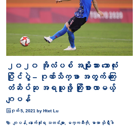
၂၀၂၀ အိုလံပစ် အမျိုးသား ဘောလုံး
ပြိုင်ပွဲ – ဂုဏ်သိက္ခာ အတွက် ကြေး
တံဆိပ်ဆု အရယူဖို့ ကြိုးစားလာမယ့်
ဂျပန်
ဩဂုတ် 5, 2021
by
Htet Lu
Tags
ဂျပန်
,
နောက်ဆုံးရ သတင်းများ
,
မက္ကဆီကို
,
မာယာ ယိုရှီဒါ