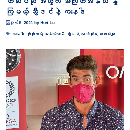
တံဆိပ်ဆု အတွက် အကြိတ်အနယ် နွှဲ
ကြမယ့် ဆွီဒင်နဲ့ ကနေဒါ
ဩဂုတ် 5, 2021
by
Htet Lu
Tags
ကနေဒါ
,
ကိုဆိုဗာရီ အဆဲလ်လာနီ
,
ဆွီဒင်
,
နောက်ဆုံးရ သတင်းများ