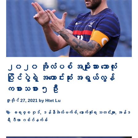
၂၀၂၀ အိုလံပစ် အမျိုးသား ဘောလုံး
ပြိုင်ပွဲရဲ့ အကောင်းဆုံး အရွယ်လွန်
ကစားသစား ၅ ဦး
ဇူလိုင် 27, 2021
by
Htet Lu
Tags
ခရစ္စ ဝုဒ်
,
ဒန်နီအဲလ်ဗက်စ်
,
နောက်ဆုံးရ သတင်းများ
,
အန်ဒ
ရီ ပီယာ ဂစ်ဂ်နက်ခ်