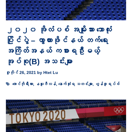
၂၀၂၀ အိုလံပစ် အမျိုးသား ဘောလုံး
ပြိုင်ပွဲ – ကွာတားဖိုင်နယ် တက်ရေး
အကြိတ်အနယ် ကစားရဦးမယ့်
အုပ်စု(B) အသင်းများ
ဇူလိုင် 26, 2021
by
Htet Lu
Tags
တောင်ကိုရီးယား
,
နယူးဇီလန်
,
နောက်ဆုံးရ သတင်းများ
,
ဟွန်ဒူးရပ်စ်