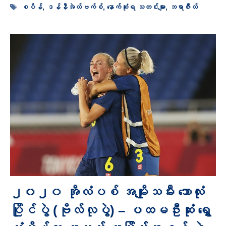
Tags
စပိန်
,
ဒန်နီအဲလ်ဗက်စ်
,
နောက်ဆုံးရ သတင်းများ
,
ဘရာဇီးလ်
၂၀၂၀ အိုလံပစ် အမျိုးသမီး ဘောလုံး
ပြိုင်ပွဲ (ဗိုလ်လုပွဲ) – ပထမဦးဆုံး ရွှေ