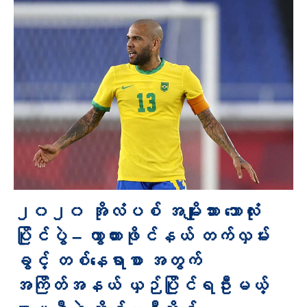
၂၀၂၀ အိုလံပစ် အမျိုးသား ဘောလုံး
ပြိုင်ပွဲ – ကွာတားဖိုင်နယ် တက်လှမ်း
ခွင့် တစ်နေရာစာ အတွက်
အကြိတ်အနယ် ယှဉ်ပြိုင်ရဦးမယ့်