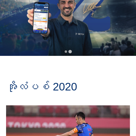
အိုလံပစ် 2020