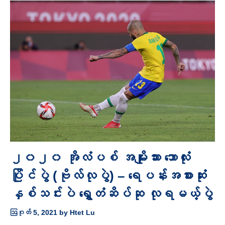
၂၀၂၀ အိုလံပစ် အမျိုးသား ဘောလုံး
ပြိုင်ပွဲ (ဗိုလ်လုပွဲ) – ရေပန်းအစားဆုံး
နှစ်သင်းပဲ ရွှေတံဆိပ်ဆု လုရမယ့်ပွဲ
ဩဂုတ် 5, 2021
by
Htet Lu