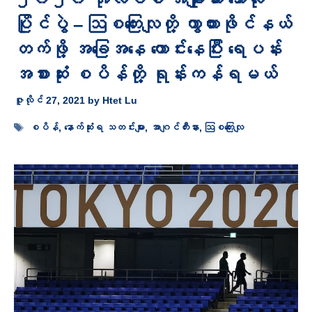
ပြိုင်ပွဲ – ဩစတြေးလျတို့ ကွာတားဖိုင်နယ်
တက်ဖို့ အခြေအနေ ကောင်းနေပြီး ရေပန်း
အစားဆုံး စပိန်တို့ ရုန်းကန်ရမယ်
ဇူလိုင် 27, 2021
by
Htet Lu
Tags
စပိန်
,
နောက်ဆုံးရ သတင်းများ
,
အာဂျင်တီးနား
,
ဩစတြေးလျ