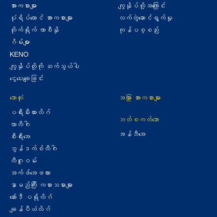
အားကစားများ
ကျွနိုပ်တို့အကြောင်း
ပုံရိပ်ယောင် အားကစားများ
လက်တွဲ‌ဆောင်ရွက်မှု
တိုက်ရိုက် ကာစီနို
ကုန်ပစ္စည်း
ဂိမ်းများ
KENO
ကျွနိုပ်တို့ကို ဆက်သွယ်ပါ
ငွေပေးချေခြင်း
ဘောလုံး
အခြား အားကစားများ
ပရီးမီးယားလိဂ်
ဘတ်စကတ်ဘော
လာလီဂါ
အန်ဘီအေ
စီးရီးအေ
ဘွန်ဒက်စ်လီဂါ
လီဂူးဝမ်း
အက်ဖ်အေဖလား
နာမည်ကြီး ကစားသမားများ
ဆော်ဒီ ပရိုလိဂ်
ချန်ပီယံလိဂ်