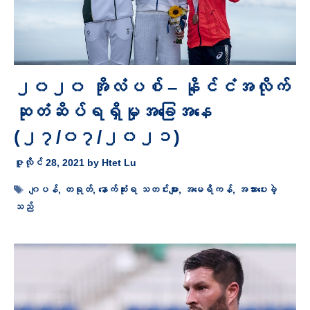
၂၀၂၀ အိုလံပစ် – နိုင်ငံအလိုက်
ဆုတံဆိပ်ရရှိမှုအခြေအနေ
(၂၇/၀၇/၂၀၂၁)
ဇူလိုင် 28, 2021
by
Htet Lu
Tags
ဂျပန်
,
တရုတ်
,
နောက်ဆုံးရ သတင်းများ
,
အမေရိကန်
,
အသားပေးခဲ့
သည်